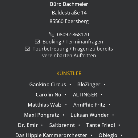
Büro Bachmeier
Baldestraße 14
85560 Ebersberg
08092-868170
Booking / Terminanfragen
Tourbetreuung / Fragen zu bereits
vereinbarten Auftritten
KÜNSTLER
•
Gankino Circus
•
BlöZinger
•
•
•
Carolin No
•
ALTINGER
•
•
•
Matthias Walz
•
AnnPhie Fritz
•
•
•
Maxi Pongratz
•
Luksan Wunder
•
•
•
•
Dr. Emir
•
Saltbrennt
•
Tante Friedl
•
•
•
Das Hippie Kammerorchester
•
Obieglo
•