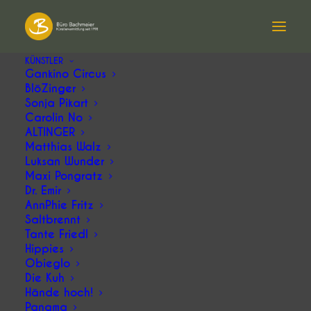
KÜNSTLER
Gankino Circus
Sonja Pikart auf Ö1
BlöZinger
Sonja Pikart
Carolin No
ALTINGER
Sonja Pikart in einem Beitrag der Ö1-
Matthias Walz
Sendung
Contra
.
Luksan Wunder
Maxi Pongratz
Dr. Emir
AnnPhie Fritz
Saltbrennt
Tante Friedl
Hippies
Obieglo
Die Kuh
Hände hoch!
Panama