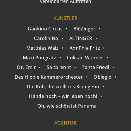
vereinbarten Auftritten
KÜNSTLER
•
Gankino Circus
•
BlöZinger
•
•
•
Carolin No
•
ALTINGER
•
•
•
Matthias Walz
•
AnnPhie Fritz
•
•
•
Maxi Pongratz
•
Luksan Wunder
•
•
•
•
Dr. Emir
•
Saltbrennt
•
Tante Friedl
•
•
•
Das Hippie Kammerorchester
•
Obieglo
•
•
Die Kuh, die wollt ins Kino gehn
•
•
Hände hoch – wir leben noch!
•
•
Oh, wie schön ist Panama
AGENTUR