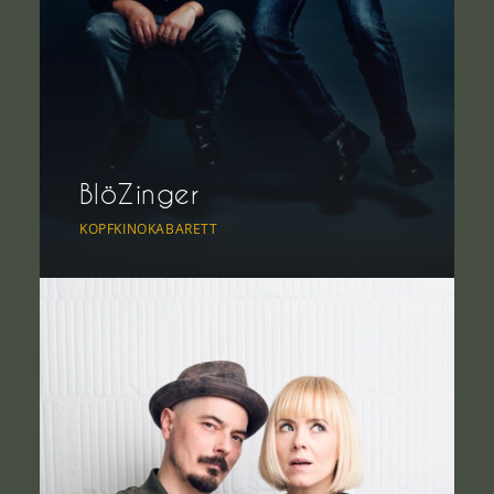
BlöZinger
KOPFKINOKABARETT