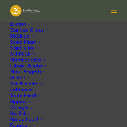
KÜNSTLER
Gankino Circus
BlöZinger
Sonja Pikart
KÜNSTLERAGENTUR BÜRO BACHMEIER
Carolin No
ALTINGER
Matthias Walz
Vermittlung anspruchsvoller
Luksan Wunder
Bühnenkunst seit 1998
Maxi Pongratz
Dr. Emir
AnnPhie Fritz
Saltbrennt
Ob Kabarett, Comedy oder Musik – wir
Tante Friedl
vertreten Künstlerinnen und Künstler, die
Hippies
Obieglo
begeistern.
Die Kuh
Hände hoch!
Panama