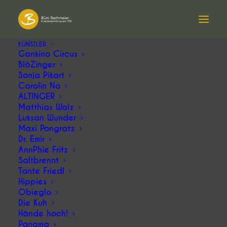
KÜNSTLER
Gankino Circus
Presse-Kritik zu Matthias
BlöZinger
Sonja Pikart
Walz
Carolin No
ALTINGER
Matthias Walz
Luksan Wunder
Am 17.01.26 war Matthias Walz in der
Maxi Pongratz
ausverkauften Lohmühlhalle in Röttenbach
Dr. Emir
AnnPhie Fritz
zu Gast. Die Presse-Kritik zu seinem Auftritt
Saltbrennt
finden Sie
HIER
.
Tante Friedl
Hippies
Obieglo
Die Kuh
Hände hoch!
Panama