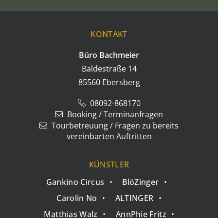
KONTAKT
Büro Bachmeier
Baldestraße 14
85560 Ebersberg
08092-868170
Booking / Terminanfragen
Tourbetreuung / Fragen zu bereits
vereinbarten Auftritten
KÜNSTLER
•
Gankino Circus
•
BlöZinger
•
•
•
Carolin No
•
ALTINGER
•
•
•
Matthias Walz
•
AnnPhie Fritz
•