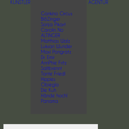
KÜNSTLER
AGENTUR
Gankino Circus
BlöZinger
Sonja Pikart
Carolin No
ALTINGER
Matthias Walz
Luksan Wunder
Maxi Pongratz
Dr. Emir
AnnPhie Fritz
Saltbrennt
Tante Friedl
Hippies
Obieglo
Die Kuh
Hände hoch!
Panama